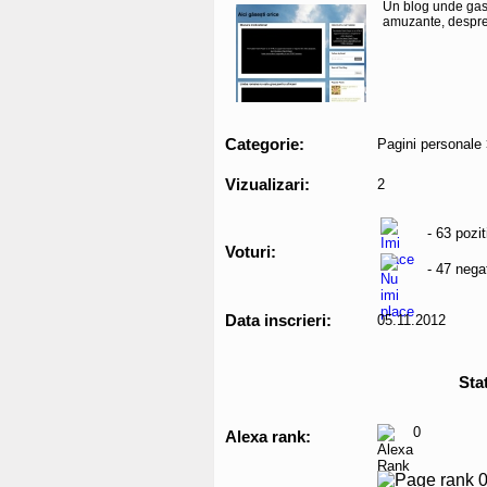
Un blog unde gases
amuzante, despre 
Categorie:
Pagini personale
Vizualizari:
2
- 63 pozit
Voturi:
- 47 nega
Data inscrieri:
05.11.2012
Stat
0
Alexa rank: