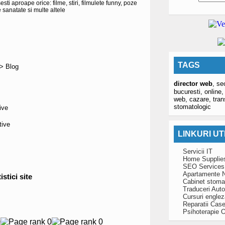
ti aproape orice: filme, stiri, filmulete funny, poze
sanatate si multe altele
TAGS
 > Blog
director web
,
se
bucuresti,
online
web,
cazare,
tran
stomatologic
ive
tive
LINKURI UT
Servicii IT
Home Supplie
SEO Services
Apartamente N
istici site
Cabinet stoma
Traduceri Auto
Cursuri engle
Reparatii Case
Psihoterapie O