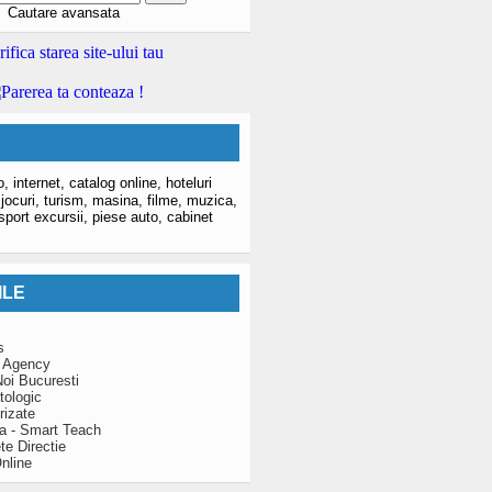
Cautare avansata
o,
internet,
catalog online,
hoteluri
,
jocuri,
turism,
masina,
filme,
muzica,
sport excursii,
piese auto,
cabinet
ILE
s
 Agency
oi Bucuresti
tologic
rizate
za - Smart Teach
te Directie
nline