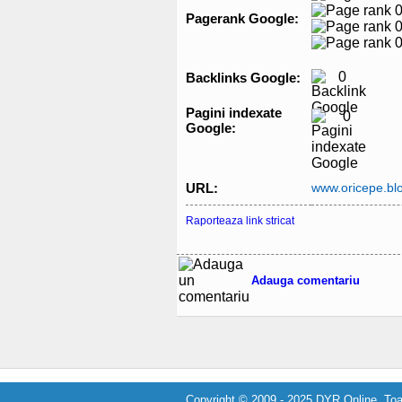
Pagerank Google:
0
Backlinks Google:
Pagini indexate
0
Google:
URL:
www.oricepe.bl
Raporteaza link stricat
Adauga comentariu
Copyright © 2009 - 2025 DYR Online. Toat