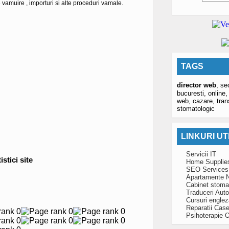
vamuire , importuri si alte proceduri vamale.
TAGS
director web
,
se
bucuresti,
online
web,
cazare,
tran
stomatologic
LINKURI UT
Servicii IT
istici site
Home Supplie
SEO Services
Apartamente N
Cabinet stoma
Traduceri Auto
Cursuri engle
Reparatii Case
Psihoterapie O