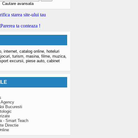
Cautare avansata
o,
internet,
catalog online,
hoteluri
,
jocuri,
turism,
masina,
filme,
muzica,
sport excursii,
piese auto,
cabinet
ILE
s
 Agency
oi Bucuresti
tologic
rizate
za - Smart Teach
te Directie
nline