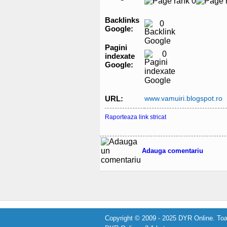
Backlinks
0
Google:
Pagini
0
indexate
Google:
URL:
www.vamuiri.blogspot.ro
Raporteaza link stricat
Adauga comentariu
Copyright © 2009 - 2025 DYR Online. Toat