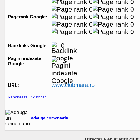
Pagerank Google:
0
Backlinks Google:
Pagini indexate
3
Google:
www.clubmara.ro
URL:
Raporteaza link stricat
Adauga comentariu
Director web gratuit cu t