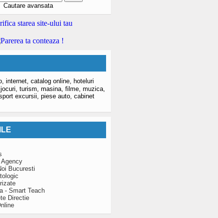
Cautare avansata
o,
internet,
catalog online,
hoteluri
,
jocuri,
turism,
masina,
filme,
muzica,
sport excursii,
piese auto,
cabinet
ILE
s
 Agency
oi Bucuresti
tologic
rizate
za - Smart Teach
te Directie
nline