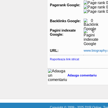
Pagerank Google:
0
Backlinks Google:
Pagini indexate
0
Google:
URL:
www.biography
Raporteaza link stricat
Adauga comentariu
Copyright © 2009 - 2025 DYR Online. Toat