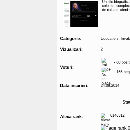
Un site biografic 
cele mai complexe
de calitate, atent 
Categorie:
Educatie si Invat
Vizualizari:
2
- 80 pozit
Voturi:
- 155 neg
Data inscrieri:
24.08.2014
Stat
6146312
Alexa rank: