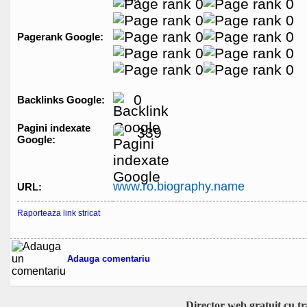
Pagerank Google:
0
Backlinks Google:
Pagini indexate
339
Google:
www.ro.biography.name
URL:
Raporteaza link stricat
Adauga comentariu
Director web gratuit cu t