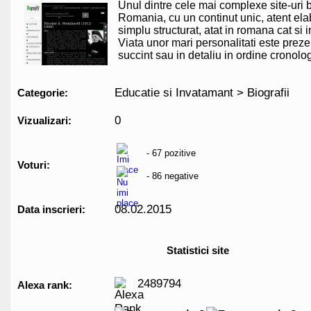
Unul dintre cele mai complexe site-uri b
Romania, cu un continut unic, atent ela
simplu structurat, atat in romana cat si in
Viata unor mari personalitati este prez
succint sau in detaliu in ordine cronolo
Educatie si Invatamant > Biografii
Categorie:
0
Vizualizari:
- 67 pozitive
Voturi:
- 86 negative
08.02.2015
Data inscrieri:
Statistici site
2489794
Alexa rank: